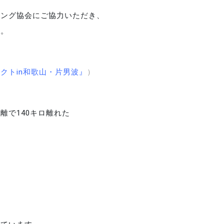
ビング協会にご協力いただき、
た。
クトin和歌山・片男波
』
）
離で140キロ離れた