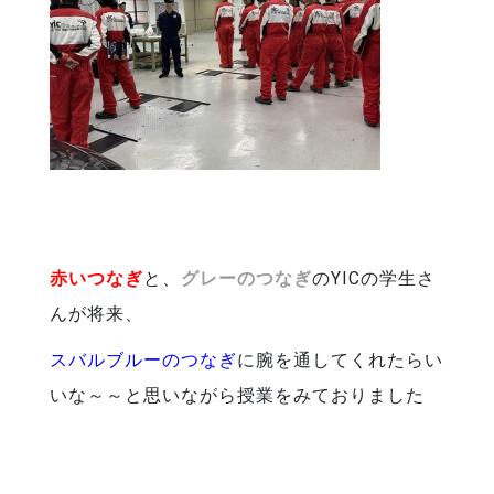
赤いつなぎ
と、
グレーのつなぎ
のYICの学生さ
んが将来、
スバルブルーのつなぎ
に腕を通してくれたらい
いな～～と思いながら授業をみておりました